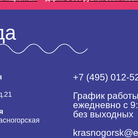
да
+7 (495) 012-5
я
д.21
График работы
ежедневно с 9:
я
без выходных
асногорская
krasnogorsk@e