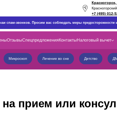
Красногорск,
Красногорский 
+7 (495) 012-5
учаи спам-звонков. Просим вас соблюдать меры предосторожности
ены
Отзывы
Спецпредложения
Контакты
Налоговый вычет
Микроскоп
Лечение во сне
Детство
Д
 на прием или консу