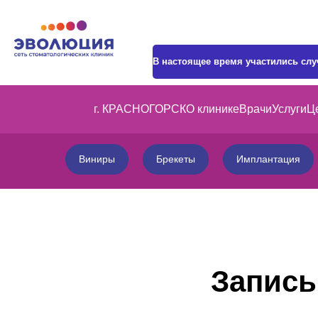
В настоящее время участились сл
г. КРАСНОГОРСК
О клинике
Врачи
Услуги
Ц
Виниры
Брекеты
Имплантация
Запись