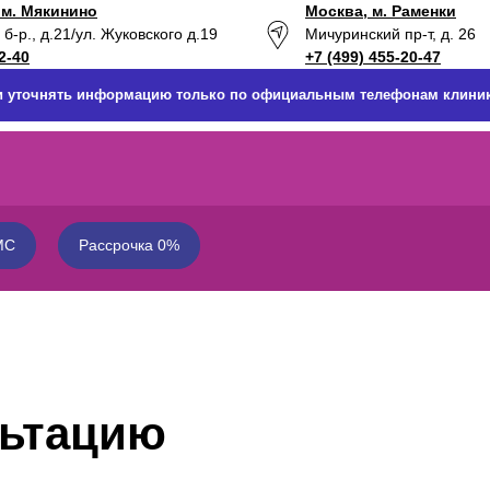
 м. Мякинино
Москва, м. Раменки
б-р., д.21
/ул. Жуковского д.19
Мичуринский пр-т, д. 26
2-40
+7 (499) 455-20-47
 и уточнять информацию только по официальным телефонам клиник
МС
Рассрочка 0%
льтацию