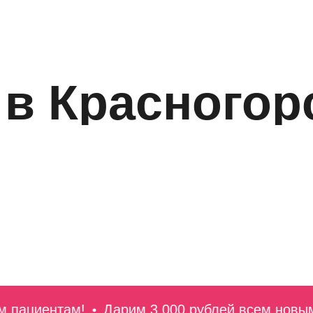
 в Красногор
ациентам!
Дарим 3 000 рублей всем новым па