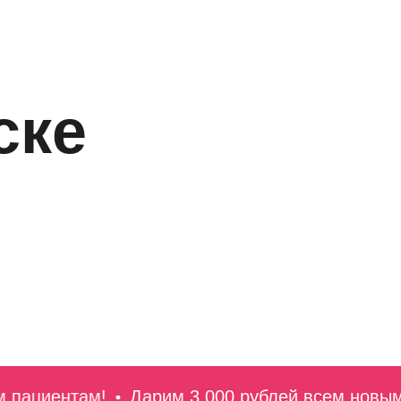
ске
циентам!
Дарим 3 000 рублей всем новым па