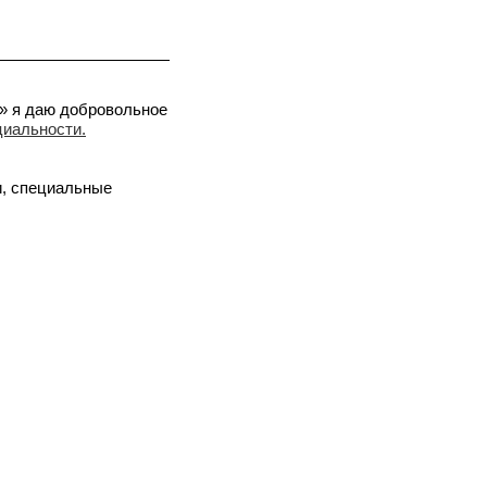
х» я даю добровольное
циальности.
и, специальные