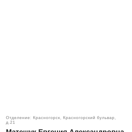
Отделение: Красногорск, Красногорский бульвар,
д.21
Матешук Евгения Александровна