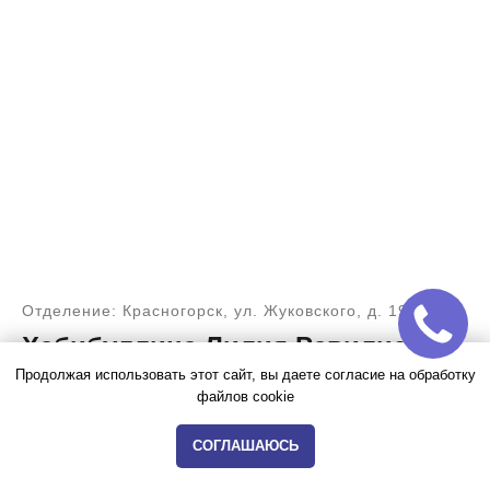
Отделение: Красногорск, ул. Жуковского, д. 19
Хабибуллина Лилия Равилиевна
Продолжая использовать этот сайт, вы даете согласие на обработку
Врач стоматолог-терапевт, стоматолог-ортопед.
файлов cookie
Заведующая стоматологическим отделением в
клинике на ул. Жуковского, д. 19.
СОГЛАШАЮСЬ