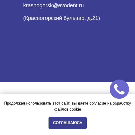
krasnogorsk@evodent.ru
(Красногорский бульвар, д.21)
Продолжая использовать этот сайт, вы даете согласие на обработку
Как до нас добраться:
файлов cookie
Проезд на общественном
СОГЛАШАЮСЬ
транспорте: