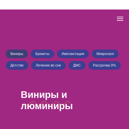
Виниры
Брекеты
Имплантация
Микроскоп
Детство
Лечение во сне
ДМС
Рассрочка 0%
Виниры и
люминиры