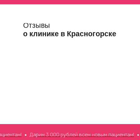
Отзывы
о клинике в Красногорске
ентам!
Дарим 3 000 рублей всем новым пациентам!
Д