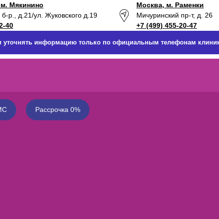
 м. Мякинино
Москва, м. Раменки
б-р., д.21
/ул. Жуковского д.19
Мичуринский пр-т, д. 26
2-40
+7 (499) 455-20-47
 и уточнять информацию только по официальным телефонам клиник
МС
Рассрочка 0%