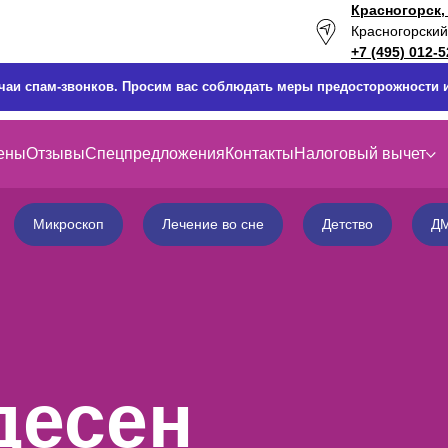
Красногорск,
Красногорский 
+7 (495) 012-5
учаи спам-звонков. Просим вас соблюдать меры предосторожности
ены
Отзывы
Спецпредложения
Контакты
Налоговый вычет
Микроскоп
Лечение во сне
Детство
Д
десен