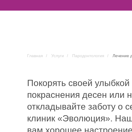
Главная
/
Услуги
/
Пародонтология
/
Лечение 
Покорять своей улыбкой 
покраснения десен или 
откладывайте заботу о с
клиник «Эволюция». Наш
вам хорошее настроение