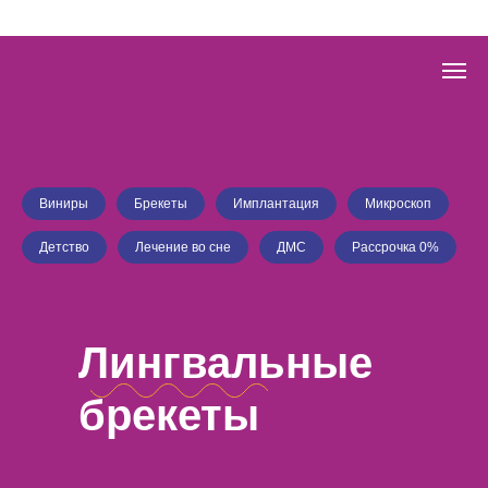
Виниры
Брекеты
Имплантация
Микроскоп
Детство
Лечение во сне
ДМС
Рассрочка 0%
Лингвальные
брекеты